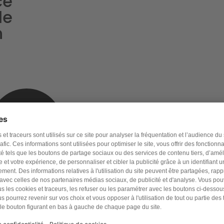
ce
le
n