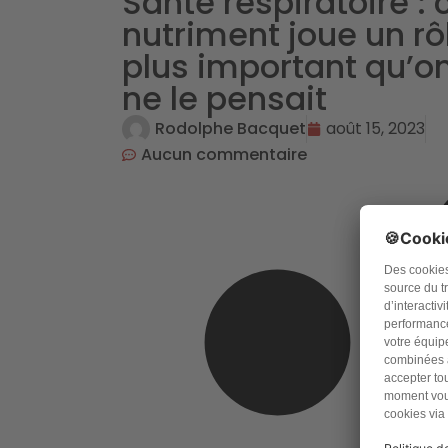
Santé respiratoire : 
nutriment joue un rô
plus important qu’o
ne le pensait
Rodolphe Bacquet
août 15, 2023
Aucun commentaire