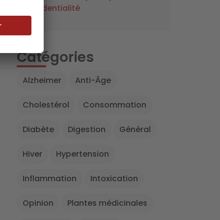
confidentialité
Catégories
Alzheimer
Anti-Âge
Cholestérol
Consommation
Diabète
Digestion
Général
Hiver
Hypertension
Inflammation
Intoxication
Opinion
Plantes médicinales