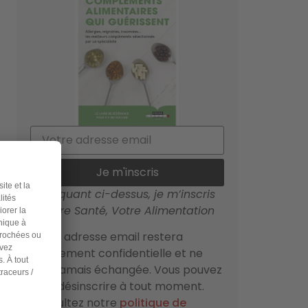
Je m'inscris
En cliquant ci-dessus, je m’inscris
à Votre Santé, Votre Alimentation
Votre adresse email restera
strictement confidentielle et ne
sera jamais échangée. Vous pouvez
vous désinscrire à tout moment.
Consultez notre
politique de