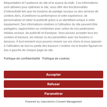
Les tarifs de livraison sont précisés sur le bon ou la
page de commande.
Les tarifs de livraison moyens sont :
6,00 € (pour la France métropolitaine, la
Belgique, le Luxembourg, les Pays-Bas et
l’Allemagne) ;
13,00 € (pour le reste du monde).
La livraison est gratuite dans le cadre d’un
abonnement.
8.4 Réception
Le Client qui réceptionne sa Commande s’assure de la
conformité et de l’état de l’emballage du ou des
Produit(s) commandé(s), ainsi que la concordance
entre le(s) Produit(s) commandé(s) et le(s)
Produit(s) livré(s).