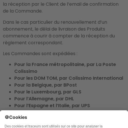
la réception par le Client de l’email de confirmation
de la Commande.
Dans le cas particulier du renouvellement d’un
abonnement, le délai de livraison des Produits
commence à courir à compter de la réception du
règlement correspondant.
Les Commandes sont expédiées :
Pour la France métropolitaine, par La Poste
Colissimo
Pour les DOM TOM, par Colissimo International
Pour la Belgique, par BPost
Pour le Luxembourg, par GLS
Pour l’Allemagne, par DHL
Pour l’Espagne et l’Italie, par UPS
Pour la zone reste du Monde, par Colissimo
International ou UPS
8.3 Tarifs