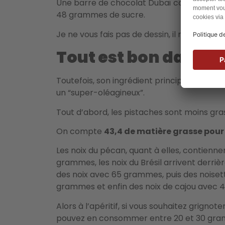
Une barre de chocolat Dubaï contient prè
48 grammes de sucre.
Je ne vous fais pas de dessin, il ne s’agit p
Tout est bon dans l
Toutefois, son ingrédient principal en est u
un “super-oléagineux”.
Tout d’abord, les pistaches sont moins gra
On compte
43,4 de matière grasse pou
Les noix du pécan, quant à elles, contienn
grammes, les noix du Brésil arrivent derri
des noix avec 65 grammes, puis des noise
grammes et enfin des noix de cajou avec 
Alors à l’apéritif, si vous souhaitez grignot
pouvez en consommer entre 20 et 30 gram