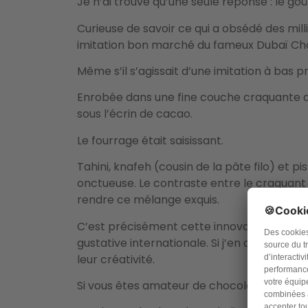
Je n’ai trouvé qu’une seule réponse : le goû
Curieuse de savoir ce qui a obsédé des mill
imitation bon marché du fameux Dubaï Ch
Même s’il s’agissait d’une imitation à bas pr
Enrobée dans une fine couche craquante d
sous l’écrin de cacao.
Le fourrage était saisissant.
Tahini, knafeh (cousin de la pâte filo) et 
onctueuse. Le contraste entre le craquant 
rendre ce mélange exquis.
C’est précisément cette innovation digne 
gustative internationale. Si j’en conviens qu
leur créativité.
Si vous êtes amateur de chocolat, je vous i