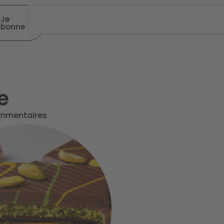
Je
abonne
e
mmentaires