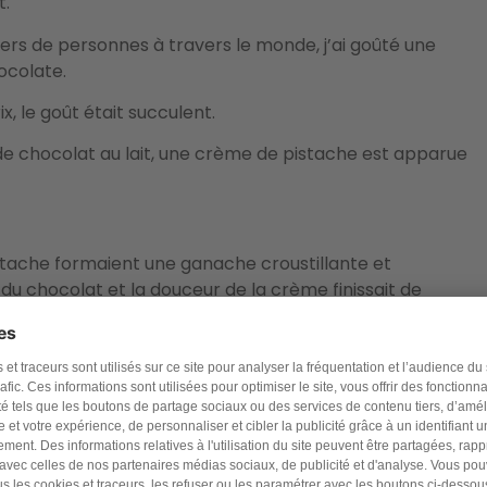
t.
iers de personnes à travers le monde, j’ai goûté une
ocolate.
ix, le goût était succulent.
e chocolat au lait, une crème de pistache est apparue
pistache formaient une ganache croustillante et
du chocolat et la douceur de la crème finissait de
de la chocolaterie Wonka qui a créé une sensation
e les prix sont exorbitants, je salue les chocolatiers pour
nvite à goûter cette création, mais à ne pas en abuser.