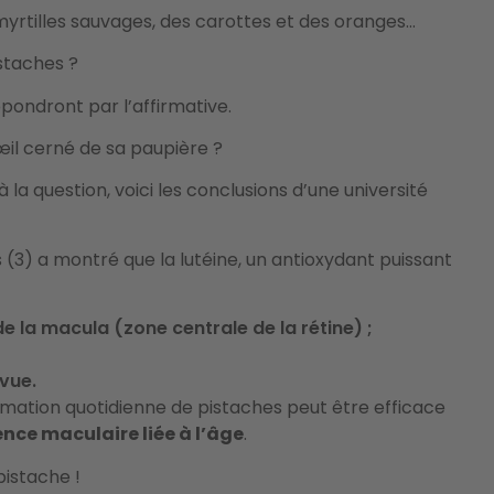
yrtilles sauvages, des carottes et des oranges…
istaches ?
épondront par l’affirmative.
œil cerné de sa paupière ?
 la question, voici les conclusions d’une université
 (3) a montré que la lutéine, un antioxydant puissant
 la macula (zone centrale de la rétine) ;
 vue.
ation quotidienne de pistaches peut être efficace
nce maculaire liée à l’âge
.
 pistache !