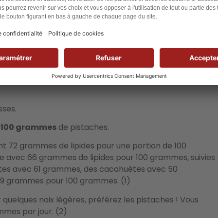
s de 600 calories, 40 grammes de matières grasses et
as d’un “aliment santé”.
a pistache
n :
la pistache.
J’irais même jusqu’à dire que la pistache
sses.
r 100 grammes
de pistaches.
ent 72 grammes de lipides pour une portion de 100
ère avec 66 grammes de lipides pour 100 grammes, suivies
ttes avec 61 grammes, des cacahuètes avec 50
49 grammes pour 100 grammes. (1)
er quelques noix légères, préférez les pistaches ! Vous
mes par jour. (2)