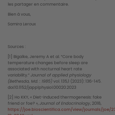
les partager en commentaire.
Bien à vous,
Samira Leroux
Sources :
[1] Bigalke, Jeremy A et al. “Core body
temperature changes before sleep are
associated with nocturnal heart rate
variability.”
Journal of applied physiology
(Bethesda, Md. : 1985)
vol. 135,1 (2023): 136-145.
doi:10.1152/japplphysiol.00020.2023
[2] Ho KKY, « Diet-induced thermogenesis: fake
friend or foe? »,
Journal of Endocrinology
, 2018,
https://joe.bioscientifica.com/view/journals/joe/