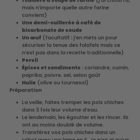
1 cuillère à soupe de farine
(j’ai choisi riz,
mais n’importe quelle autre farine
convient)
Une demi-cuillerée à café de
bicarbonate de soude
Un œuf
(facultatif : j’en mets un pour
sécuriser la tenue des falafels mais ce
n’est pas dans la recette traditionnelle)
Persil
Épices et condiments
: coriandre, cumin,
paprika, poivre, sel, selon goût
Huile
(olive ou tournesol)
Préparation
La veille, faites tremper les pois chiches
dans 3 fois leur volume d’eau.
Le lendemain, les égoutter et les rincer. Ils
ont au moins doublé de volume.
Transférez vos pois chiches dans un
robot avec une lame en S. Je n’en ai qu’un