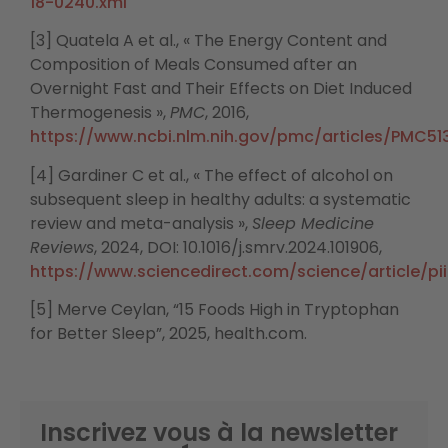
18-0240.xml
[3] Quatela A et al., « The Energy Content and
Composition of Meals Consumed after an
Overnight Fast and Their Effects on Diet Induced
Thermogenesis »,
PMC
, 2016,
https://www.ncbi.nlm.nih.gov/pmc/articles/PMC51
[4] Gardiner C et al., « The effect of alcohol on
subsequent sleep in healthy adults: a systematic
review and meta-analysis »,
Sleep Medicine
Reviews
, 2024, DOI: 10.1016/j.smrv.2024.101906,
https://www.sciencedirect.com/science/article/p
[5] Merve Ceylan, “15 Foods High in Tryptophan
for Better Sleep”, 2025, health.com.
Inscrivez vous à la newsletter